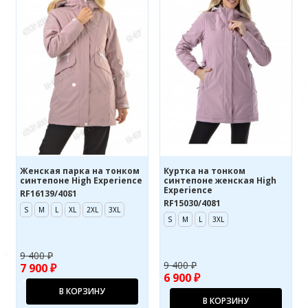
Женская парка на тонком
Куртка на тонком
синтепоне High Experience
синтепоне женская High
Experience
RF16139/4081
RF15030/4081
S
M
L
XL
2XL
3XL
S
M
L
3XL
9 400 ₽
9 400 ₽
7 900 ₽
6 900 ₽
В КОРЗИНУ
В КОРЗИНУ