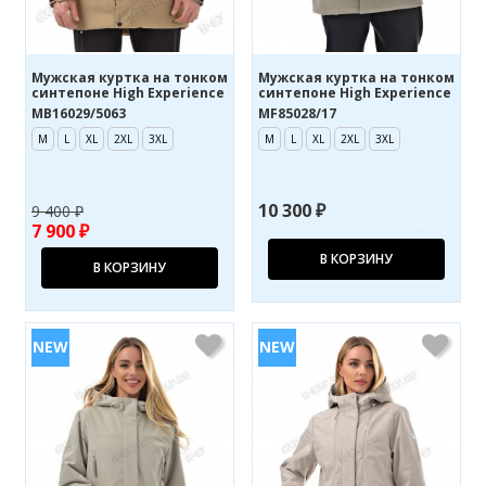
Мужская куртка на тонком
Мужская куртка на тонком
синтепоне High Experience
синтепоне High Experience
MB16029/5063
MF85028/17
M
L
XL
2XL
3XL
M
L
XL
2XL
3XL
10 300 ₽
9 400 ₽
7 900 ₽
В КОРЗИНУ
В КОРЗИНУ