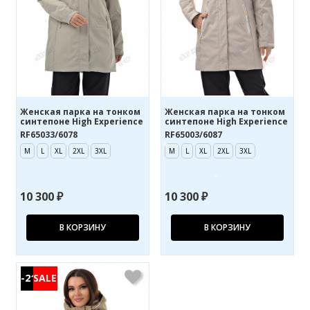
Женская парка на тонком
Женская парка на тонком
синтепоне High Experience
синтепоне High Experience
RF65033/6078
RF65003/6087
M
L
XL
2XL
3XL
M
L
XL
2XL
3XL
10 300 ₽
10 300 ₽
В КОРЗИНУ
В КОРЗИНУ
-21%