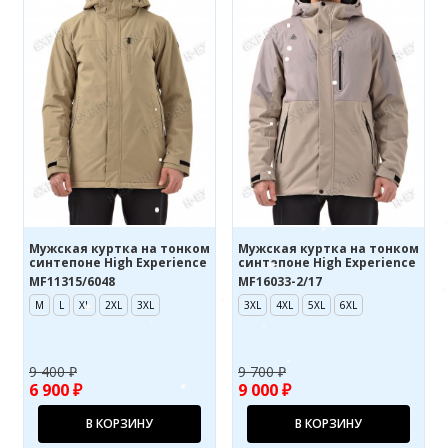
Мужская куртка на тонком
Мужская куртка на тонком
синтепоне High Experience
синтепоне High Experience
MF11315/6048
MF16033-2/17
M
L
XL
2XL
3XL
3XL
4XL
5XL
6XL
9 400 ₽
9 700 ₽
6 900 ₽
9 000 ₽
В КОРЗИНУ
В КОРЗИНУ