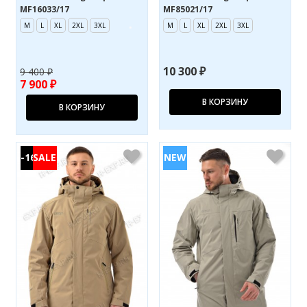
MF16033/17
MF85021/17
M
L
XL
2XL
3XL
M
L
XL
2XL
3XL
10 300 ₽
9 400 ₽
7 900 ₽
В КОРЗИНУ
В КОРЗИНУ
-16%