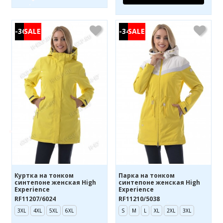
-36%
-34%
Куртка на тонком
Парка на тонком
синтепоне женская High
синтепоне женская High
Experience
Experience
RF11207/6024
RF11210/5038
3XL
4XL
5XL
6XL
S
M
L
XL
2XL
3XL