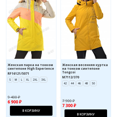
Женская парка на тонком
Женская весенняя куртка
синтепоне High Experience
на тонком синтепоне
Tongcoi
RF16121/5071
M7112/370
S
M
L
XL
2XL
3XL
42
44
46
48
50
9 400 ₽
7 900 ₽
6 900 ₽
7 300 ₽
В КОРЗИНУ
В КОРЗИНУ