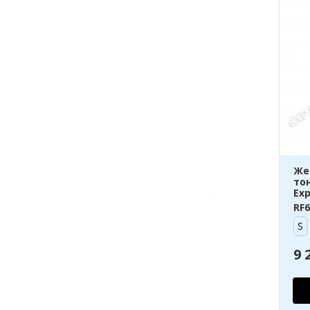
Же
то
Exp
RF6
S
9 