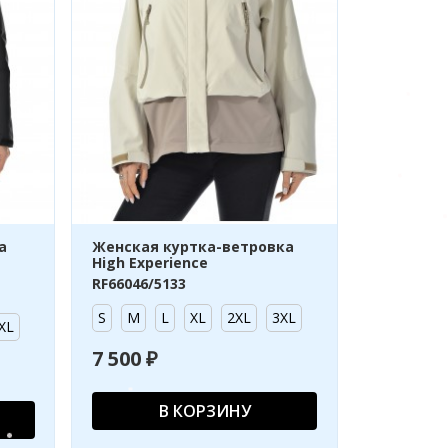
а
Женская куртка-ветровка
High Experience
RF66046/5133
S
M
L
XL
2XL
3XL
XL
7 500 ₽
В КОРЗИНУ