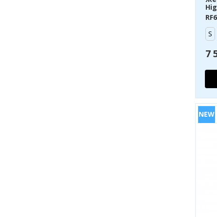
Hig
RF6
S
7 