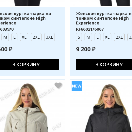
нская куртка-парка на
Женская куртка-парка н
нком синтепоне High
тонком синтепоне High
erience
Experience
6039/0
RF66021/6067
M
L
XL
2XL
3XL
S
M
L
XL
2XL
3
500 ₽
9 200 ₽
В КОРЗИНУ
В КОРЗИНУ