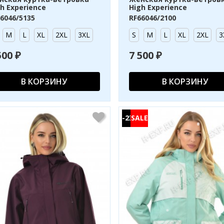
h Experience
High Experience
6046/5135
RF66046/2100
M
L
XL
2XL
3XL
S
M
L
XL
2XL
3
500 ₽
7 500 ₽
В КОРЗИНУ
В КОРЗИНУ
-23%