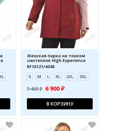
ом
Женская парка на тонком
ce
синтепоне High Experience
RF16121/4048
XL
S
M
L
XL
2XL
3XL
6 900 ₽
9 400 ₽
В КОРЗИНУ