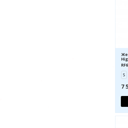
Же
Hig
RF6
S
7 