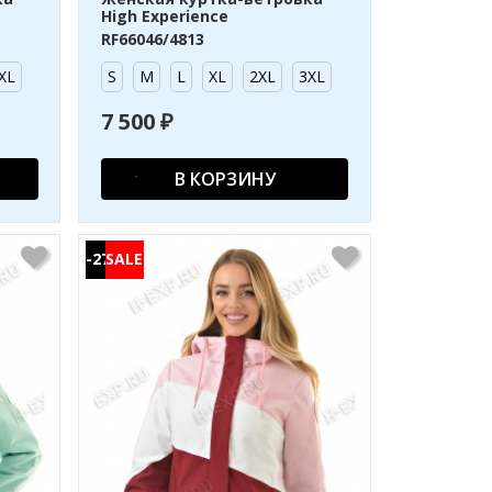
High Experience
RF66046/4813
XL
S
M
L
XL
2XL
3XL
7 500 ₽
В КОРЗИНУ
-27%