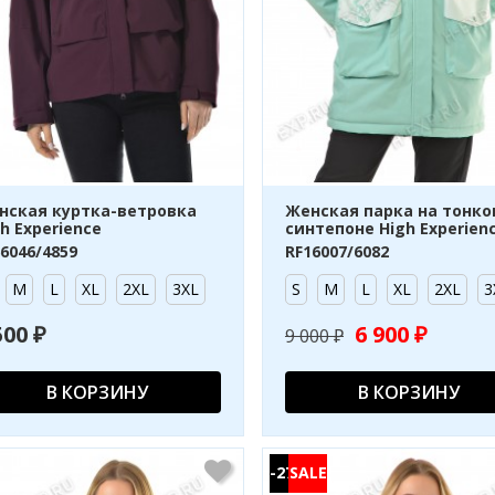
нская куртка-ветровка
Женская парка на тонк
h Experience
синтепоне High Experien
6046/4859
RF16007/6082
M
L
XL
2XL
3XL
S
M
L
XL
2XL
3
500 ₽
6 900 ₽
9 000 ₽
В КОРЗИНУ
В КОРЗИНУ
-27%