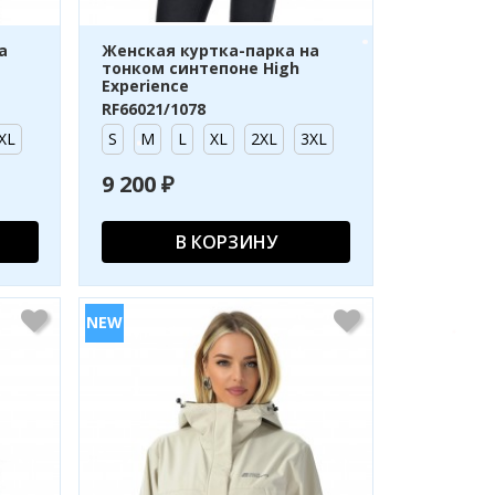
а
Женская куртка-парка на
тонком синтепоне High
Experience
RF66021/1078
XL
S
M
L
XL
2XL
3XL
9 200 ₽
В КОРЗИНУ