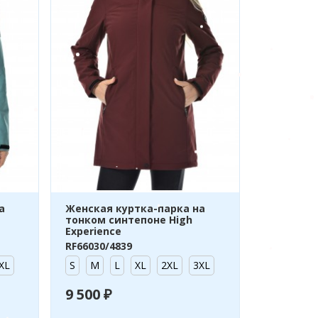
а
Женская куртка-парка на
тонком синтепоне High
Experience
RF66030/4839
XL
S
M
L
XL
2XL
3XL
9 500 ₽