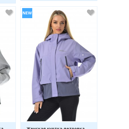
ка
Женская куртка-ветровка