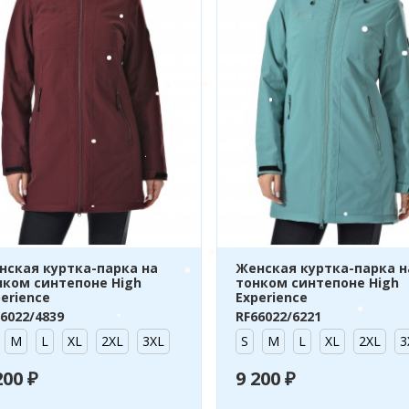
нская куртка-парка на
Женская куртка-парка н
нком синтепоне High
тонком синтепоне High
erience
Experience
6022/4839
RF66022/6221
M
L
XL
2XL
3XL
S
M
L
XL
2XL
3
200 ₽
9 200 ₽