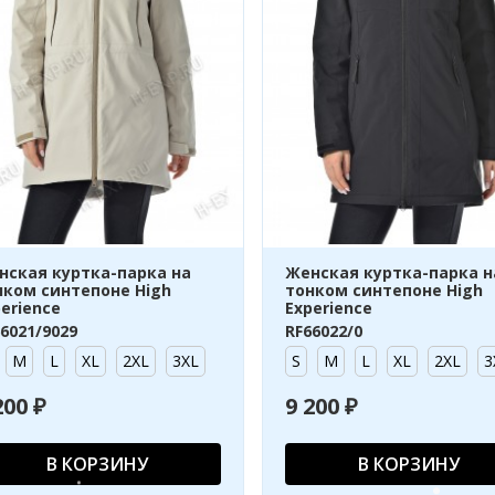
нская куртка-парка на
Женская куртка-парка н
нком синтепоне High
тонком синтепоне High
erience
Experience
6021/9029
RF66022/0
M
L
XL
2XL
3XL
S
M
L
XL
2XL
3
200 ₽
9 200 ₽
В КОРЗИНУ
В КОРЗИНУ