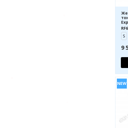
Же
то
Exp
RF6
S
9 