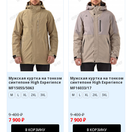
Мужская куртка на тонком
Мужская куртка на тонком
синтепоне High Experience
синтепоне High Experience
MF15055/5063
MF16033/17
M
L
XL
2XL
3XL
M
L
XL
2XL
3XL
9 400 ₽
9 400 ₽
7 900 ₽
7 900 ₽
В КОРЗИНУ
В КОРЗИНУ