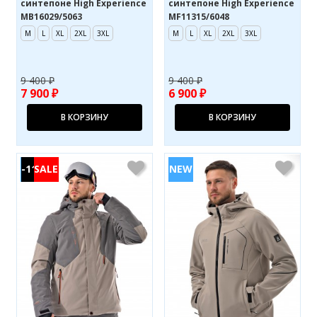
синтепоне High Experience
синтепоне High Experience
MB16029/5063
MF11315/6048
M
L
XL
2XL
3XL
M
L
XL
2XL
3XL
9 400 ₽
9 400 ₽
7 900 ₽
6 900 ₽
В КОРЗИНУ
В КОРЗИНУ
-11%