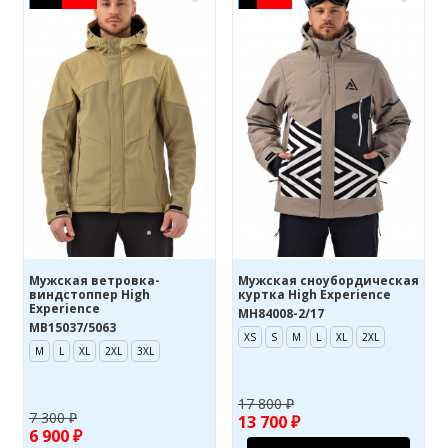
Мужская ветровка-
Мужская сноубордическая
виндстоппер High
куртка High Experience
Experience
MH84008-2/17
MB15037/5063
XS
S
M
L
XL
2XL
M
L
XL
2XL
3XL
17 800 ₽
7 300 ₽
13 700 ₽
6 900 ₽