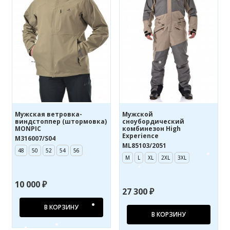
Мужская ветровка-
Мужской
виндстоппер (штормовка)
сноубордический
MONPIC
комбинезон High
Experience
M316007/S04
ML85103/2051
48
50
52
54
56
M
L
XL
2XL
3XL
10 000 ₽
27 300 ₽
В КОРЗИНУ
В КОРЗИНУ