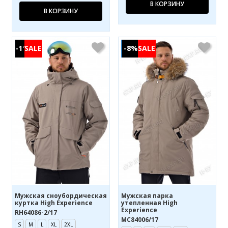
В КОРЗИНУ
В КОРЗИНУ
-11%
-8%
Мужская сноубордическая
Мужская парка
куртка High Experience
утепленная High
Experience
RH64086-2/17
MC84006/17
S
M
L
XL
2XL