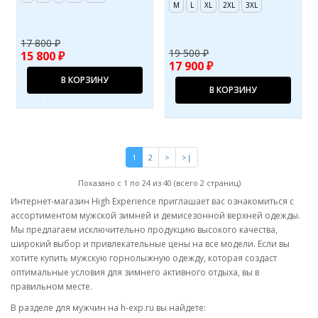
M
L
XL
2XL
3XL
17 800 ₽
19 500 ₽
15 800 ₽
17 900 ₽
В КОРЗИНУ
В КОРЗИНУ
1
2
>
>|
Показано с 1 по 24 из 40 (всего 2 страниц)
Интернет-магазин High Experience приглашает вас ознакомиться с
ассортиментом мужской зимней и демисезонной верхней одежды.
Мы предлагаем исключительно продукцию высокого качества,
широкий выбор и привлекательные цены на все модели. Если вы
хотите купить мужскую горнолыжную одежду, которая создаст
оптимальные условия для зимнего активного отдыха, вы в
правильном месте.
В разделе для мужчин на h-exp.ru вы найдете: