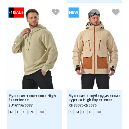
-16%
Мужская толстовка High
Мужская сноубордическая
Experience
куртка High Experience
SU16116/6087
RH85075-2/5076
M
L
XL
2XL
3XL
S
M
L
XL
2XL