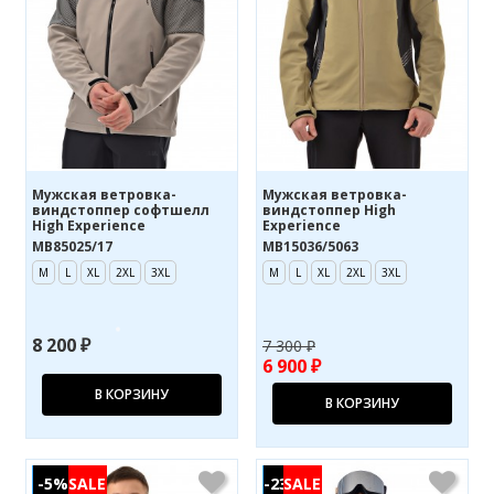
Мужская ветровка-
Мужская ветровка-
виндстоппер софтшелл
виндстоппер High
High Experience
Experience
MB85025/17
MB15036/5063
M
L
XL
2XL
3XL
M
L
XL
2XL
3XL
8 200 ₽
7 300 ₽
6 900 ₽
В КОРЗИНУ
В КОРЗИНУ
-5%
-23%