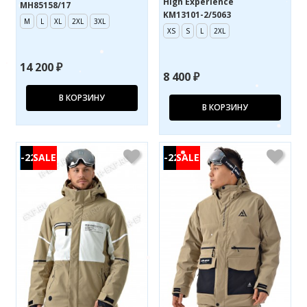
High Experience
MH85158/17
KM13101-2/5063
M
L
XL
2XL
3XL
XS
S
L
2XL
14 200 ₽
8 400 ₽
В КОРЗИНУ
В КОРЗИНУ
-22%
-22%