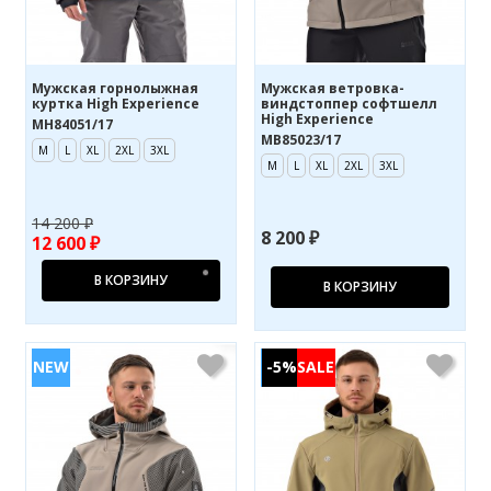
Мужская горнолыжная
Мужская ветровка-
куртка High Experience
виндстоппер софтшелл
High Experience
MH84051/17
MB85023/17
M
L
XL
2XL
3XL
M
L
XL
2XL
3XL
14 200 ₽
8 200 ₽
12 600 ₽
В КОРЗИНУ
В КОРЗИНУ
-5%