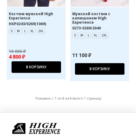
Костюм мужской High
Мужской костюм с
Experience
капюшоном High
Experience
HXP0243/0269(1069)
0273-0269/2040
S
M
L
XL
2XL
S
M
L
XL
2XL
10 000 ₽
11 100 ₽
4 800 ₽
В КОРЗИНУ
В КОРЗИНУ
Показано с 1 по 8 из 8 (всего 1 страниц)