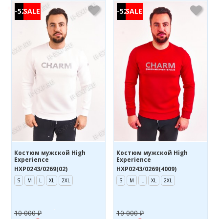
-52%
-52%
Костюм мужской High
Костюм мужской High
Experience
Experience
HXP0243/0269(02)
HXP0243/0269(4009)
S
M
L
XL
2XL
S
M
L
XL
2XL
10 000 ₽
10 000 ₽