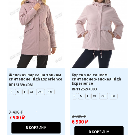
Женская парка на тонком
Куртка на тонком
синтепоне High Experience
синтепоне женская High
Experience
RF16139/4081
RF11252/4083
S
M
L
XL
2XL
3XL
S
M
L
XL
2XL
3XL
9 400 ₽
8 800 ₽
7 900 ₽
6 900 ₽
В КОРЗИНУ
В КОРЗИНУ