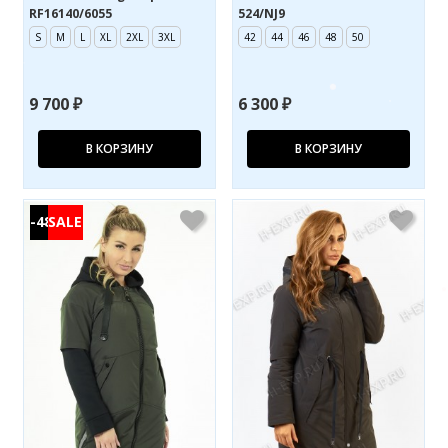
RF16140/6055
524/NJ9
S
M
L
XL
2XL
3XL
42
44
46
48
50
9 700 ₽
6 300 ₽
В КОРЗИНУ
В КОРЗИНУ
-48%