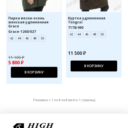
Парка весна-осень
Куртка удлиненная
женская удлиненная
Tongcoi
Grace
7178/490
Grace-1260/027
42
44
46
48
50
42
44
46
48
50
11 500 ₽
11 100 ₽
5 800 ₽
В КОРЗИНУ
В КОРЗИНУ
Показано с 1 по 8 из 8 (всего 1 страниц)