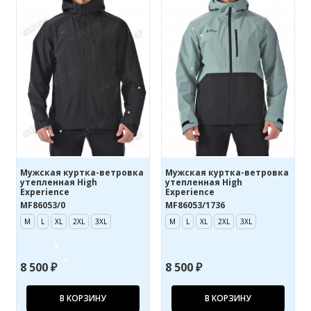
Мужская куртка-ветровка
Мужская куртка-ветровка
утепленная High
утепленная High
Experience
Experience
MF86053/0
MF86053/1736
M
L
XL
2XL
3XL
M
L
XL
2XL
3XL
8 500 ₽
8 500 ₽
В КОРЗИНУ
В КОРЗИНУ