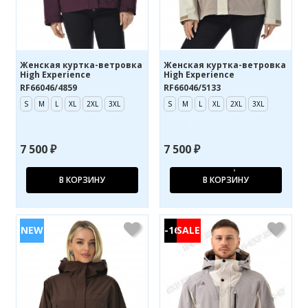
Женская куртка-ветровка
Женская куртка-ветровка
High Experience
High Experience
RF66046/4859
RF66046/5133
S
M
L
XL
2XL
3XL
S
M
L
XL
2XL
3XL
7 500 ₽
7 500 ₽
В КОРЗИНУ
В КОРЗИНУ
-16%