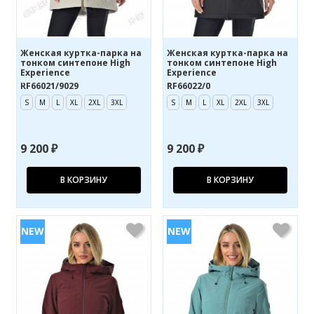
Женская куртка-парка на
Женская куртка-парка на
тонком синтепоне High
тонком синтепоне High
Experience
Experience
RF66021/9029
RF66022/0
S
M
L
XL
2XL
3XL
S
M
L
XL
2XL
3XL
9 200 ₽
9 200 ₽
В КОРЗИНУ
В КОРЗИНУ