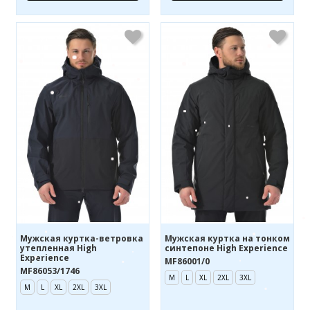
Мужская куртка-ветровка
Мужская куртка на тонком
утепленная High
синтепоне High Experience
Experience
MF86001/0
MF86053/1746
M
L
XL
2XL
3XL
M
L
XL
2XL
3XL