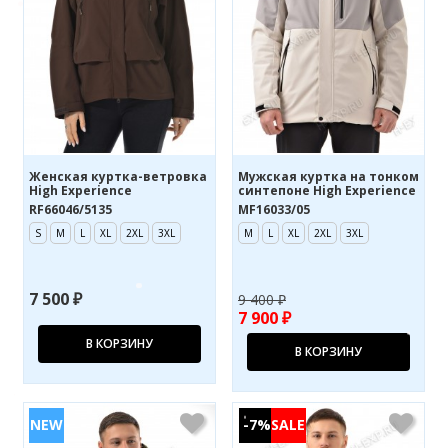
Женская куртка-ветровка
Мужская куртка на тонком
High Experience
синтепоне High Experience
RF66046/5135
MF16033/05
S
M
L
XL
2XL
3XL
M
L
XL
2XL
3XL
7 500 ₽
9 400 ₽
7 900 ₽
В КОРЗИНУ
В КОРЗИНУ
-7%