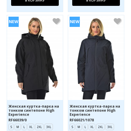
В КОРЗИНУ
В КОРЗИНУ
Женская куртка-парка на
Женская куртка-парка на
тонком синтепоне High
тонком синтепоне High
Experience
Experience
RF66039/0
RF66021/1078
S
M
L
XL
2XL
3XL
S
M
L
XL
2XL
3XL