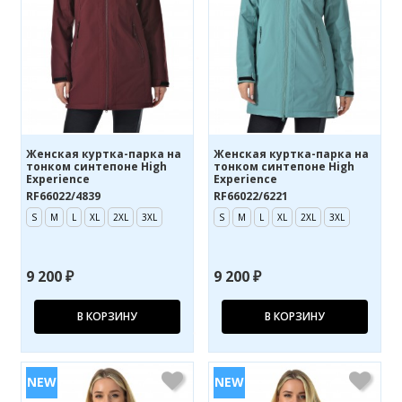
Женская куртка-парка на
Женская куртка-парка на
тонком синтепоне High
тонком синтепоне High
Experience
Experience
RF66022/4839
RF66022/6221
S
M
L
XL
2XL
3XL
S
M
L
XL
2XL
3XL
9 200 ₽
9 200 ₽
В КОРЗИНУ
В КОРЗИНУ