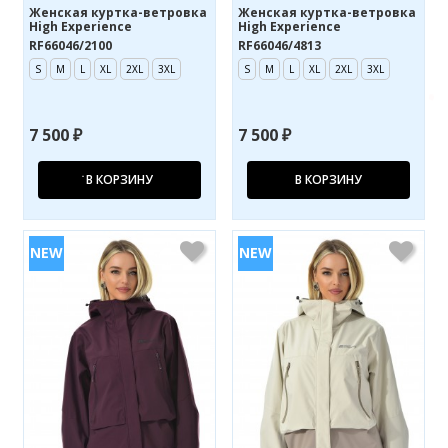
Женская куртка-ветровка
Женская куртка-ветровка
High Experience
High Experience
RF66046/2100
RF66046/4813
S
M
L
XL
2XL
3XL
S
M
L
XL
2XL
3XL
7 500 ₽
7 500 ₽
В КОРЗИНУ
В КОРЗИНУ