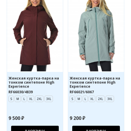
Женская куртка-парка на
Женская куртка-парка на
тонком синтепоне High
тонком синтепоне High
Experience
Experience
RF66030/4839
RF66021/6067
S
M
L
XL
2XL
3XL
S
M
L
XL
2XL
3XL
9 500 ₽
9 200 ₽