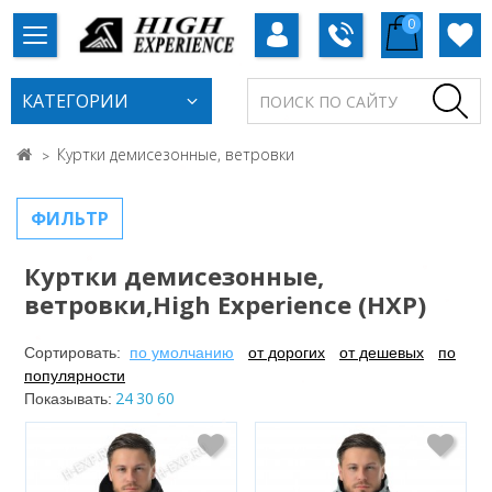
0
КАТЕГОРИИ
Куртки демисезонные, ветровки
ФИЛЬТР
Куртки демисезонные,
ветровки,High Experience (HXP)
Сортировать:
по умолчанию
от дорогих
от дешевых
по
популярности
24
30
60
Показывать: