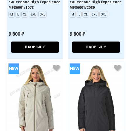
синтепоне High Experience
синтепоне High Experience
MF86001/1078
MF86001/2089
M
L
XL
2XL
3XL
M
L
XL
2XL
3XL
9 800 ₽
9 800 ₽
В КОРЗИНУ
В КОРЗИНУ