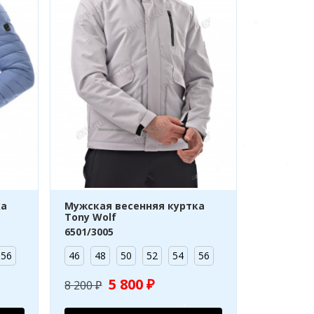
ка
Мужская весенняя куртка
Tony Wolf
6501/3005
56
46
48
50
52
54
56
5 800 ₽
8 200 ₽