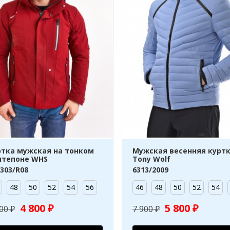
ртка мужская на тонком
Мужская весенняя курт
нтепоне WHS
Tony Wolf
303/R08
6313/2009
48
50
52
54
56
46
48
50
52
54
4 800 ₽
5 800 ₽
00 ₽
7 900 ₽