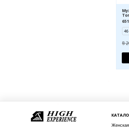
Му
To
651
46
8 2
КАТАЛО
Женская