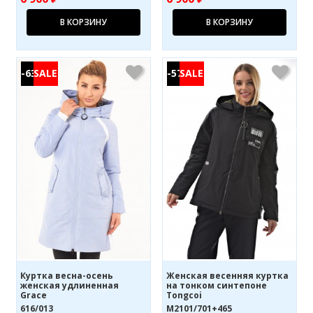
В КОРЗИНУ
В КОРЗИНУ
-63%
-57%
Куртка весна-осень
Женская весенняя куртка
женская удлиненная
на тонком синтепоне
Grace
Tongcoi
616/013
M2101/701+465