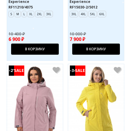
Experience
Experience
RF11210/4075
RF15030-2/5012
S
M
L
XL
2XL
3XL
3XL
4XL
5XL
6XL
10 400 ₽
10 000 ₽
6 900 ₽
7 900 ₽
В КОРЗИНУ
В КОРЗИНУ
-21%
-34%