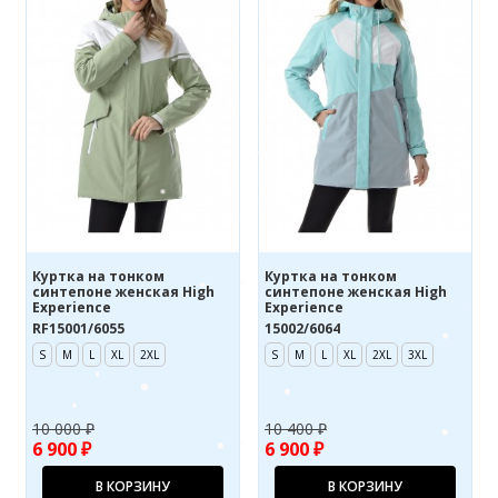
Куртка на тонком
Куртка на тонком
синтепоне женская High
синтепоне женская High
Experience
Experience
RF15001/6055
15002/6064
S
M
L
XL
2XL
S
M
L
XL
2XL
3XL
10 000 ₽
10 400 ₽
6 900 ₽
6 900 ₽
В КОРЗИНУ
В КОРЗИНУ