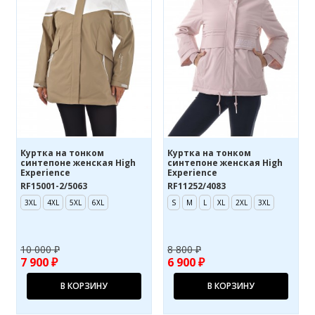
Куртка на тонком
Куртка на тонком
синтепоне женская High
синтепоне женская High
Experience
Experience
RF15001-2/5063
RF11252/4083
3XL
4XL
5XL
6XL
S
M
L
XL
2XL
3XL
10 000 ₽
8 800 ₽
7 900 ₽
6 900 ₽
В КОРЗИНУ
В КОРЗИНУ