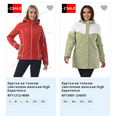
-22%
-21%
Куртка на тонком
Куртка на тонком
синтепоне женская High
синтепоне женская High
Experience
Experience
RF11212/4069
RF15001-2/6055
S
M
L
XL
2XL
3XL
3XL
4XL
5XL
6XL