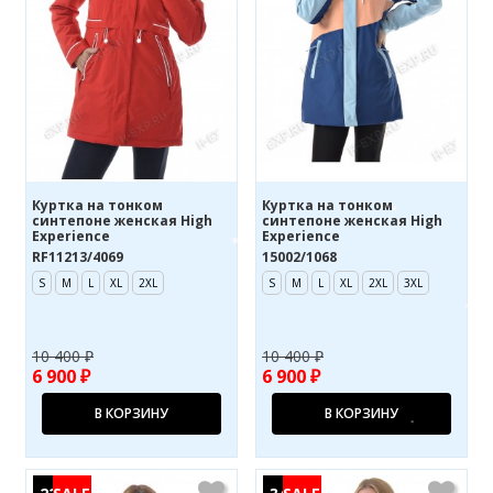
Куртка на тонком
Куртка на тонком
синтепоне женская High
синтепоне женская High
Experience
Experience
RF11213/4069
15002/1068
S
M
L
XL
2XL
S
M
L
XL
2XL
3XL
10 400 ₽
10 400 ₽
6 900 ₽
6 900 ₽
В КОРЗИНУ
В КОРЗИНУ