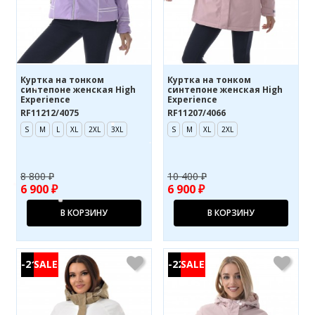
Куртка на тонком
Куртка на тонком
синтепоне женская High
синтепоне женская High
Experience
Experience
RF11212/4075
RF11207/4066
S
M
L
XL
2XL
3XL
S
M
XL
2XL
8 800 ₽
10 400 ₽
6 900 ₽
6 900 ₽
В КОРЗИНУ
В КОРЗИНУ
-21%
-22%