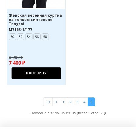
Женская весенняя куртка
на тонком синтепоне
Tongcoi
M7163-1/177
50
52
54
56
58
8 200 ₽
7 400 ₽
В КОРЗИНУ
|<
<
1
2
3
4
5
Показано с 97 по 119 из 119 (всего 5 страниц)