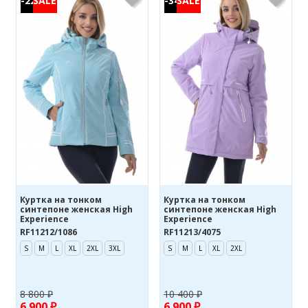
-22%
-34%
Куртка на тонком
Куртка на тонком
синтепоне женская High
синтепоне женская High
Experience
Experience
RF11212/1086
RF11213/4075
S
M
L
XL
2XL
3XL
S
M
L
XL
2XL
8 800 ₽
10 400 ₽
6 900 ₽
6 900 ₽