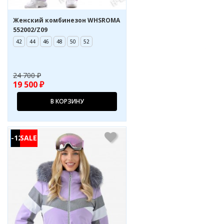
Жeнcкий комбинезон WHSROMA
552002/Z09
42
44
46
48
50
52
24 700 ₽
19 500 ₽
В КОРЗИНУ
-12%