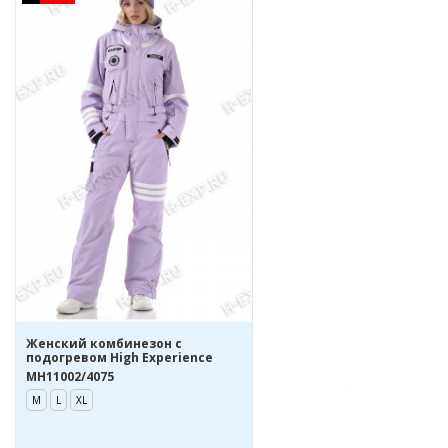
Жeнcкий комбинезон с
подогревом High Experience
MH11002/4075
M
L
XL