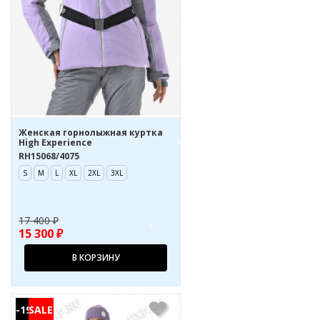
Женская горнолыжная куртка
High Experience
RH15068/4075
S
M
L
XL
2XL
3XL
17 400 ₽
15 300 ₽
В КОРЗИНУ
-19%