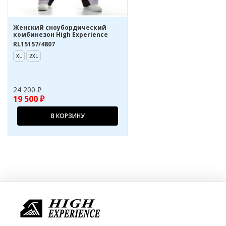
Жeнcкий сноубордический
комбинезон High Experience
RL15157/4807
XL
2XL
24 200 ₽
19 500 ₽
В КОРЗИНУ