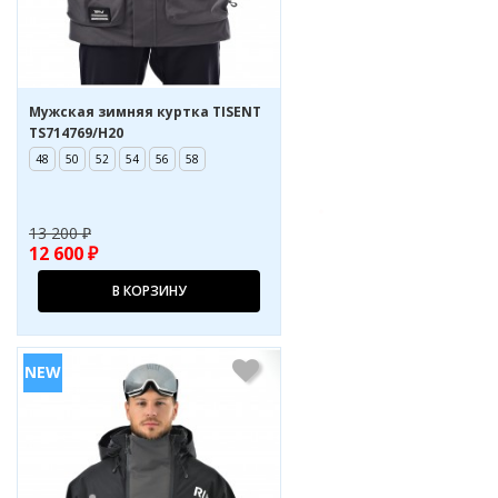
Мужская зимняя куртка TISENT
TS714769/H20
48
50
52
54
56
58
13 200 ₽
12 600 ₽
В КОРЗИНУ