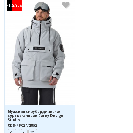
-17%
Мужская сноубордическая
куртка-анорак Carey Design
Studio
CDS-PP024/2052
M
L
XL
2XL