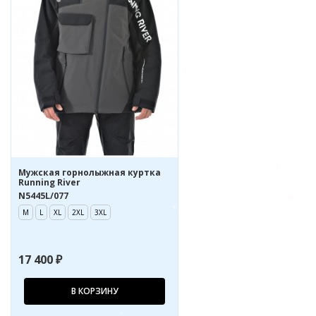
Мужская горнолыжная куртка
Running River
N5445L/077
M
L
XL
2XL
3XL
17 400 ₽
В КОРЗИНУ