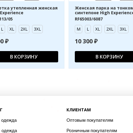
тка утепленная женская
Женская парка на тонко
 Experience
синтепоне High Experienc
113/05
RF65003/6087
L
XL
2XL
3XL
M
L
XL
2XL
3XL
00 ₽
10 300 ₽
В КОРЗИНУ
В КОРЗИНУ
Г
КЛИЕНТАМ
 одежда
Оптовым покупателям
 одежда
Розничным покупателям