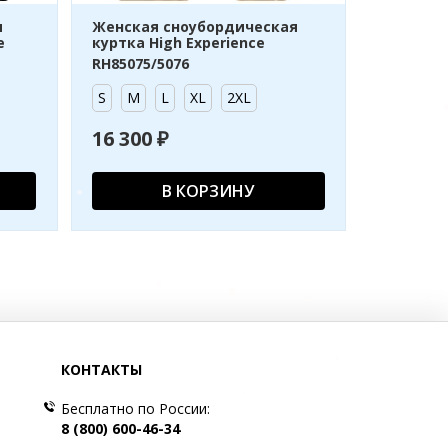
м
Женская сноубордическая
e
куртка High Experience
RH85075/5076
S
M
L
XL
2XL
16 300 ₽
В КОРЗИНУ
КОНТАКТЫ
Бесплатно по России:
8 (800) 600-46-34