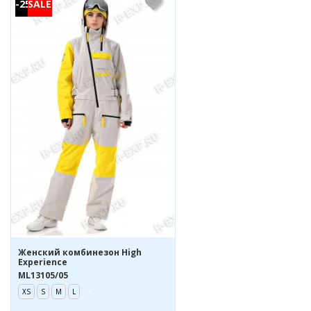
-25%
Жeнcкий комбинезон High
Experience
ML13105/05
XS
S
M
L