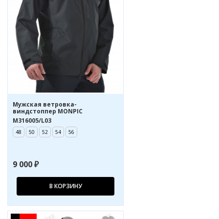
Мужская ветровка-
виндстоппер MONPIC
M316005/L03
48
50
52
54
56
9 000 ₽
В КОРЗИНУ