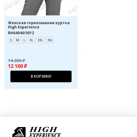
Женская горнолыжная куртка
High Experience
RH64040/5012
S
M
L
XL
2XL
3XL
14 200 ₽
12 100 ₽
В КОРЗИНУ