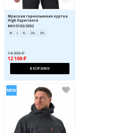
Мужская горнолыжная куртка
High Experience
MH15102/2052
M
L
XL
2XL
3XL
14 300 ₽
12 100 ₽
В КОРЗИНУ