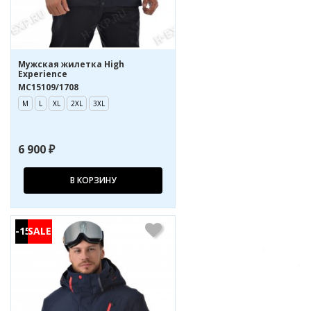
Мужская жилетка High
Experience
MC15109/1708
M
L
XL
2XL
3XL
6 900 ₽
В КОРЗИНУ
-15%