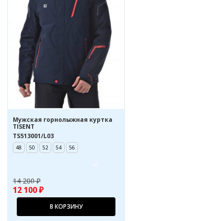
Мужская горнолыжная куртка
TISENT
TS513001/L03
48
50
52
54
56
14 200 ₽
12 100 ₽
В КОРЗИНУ