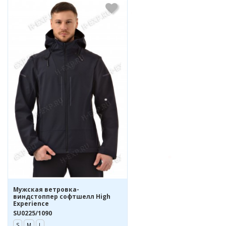
Мужская ветровка-
виндстоппер софтшелл High
Experience
SU0225/1090
S
M
L