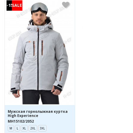
-15%
Мужская горнолыжная куртка
High Experience
MH15102/2052
M
L
XL
2XL
3XL