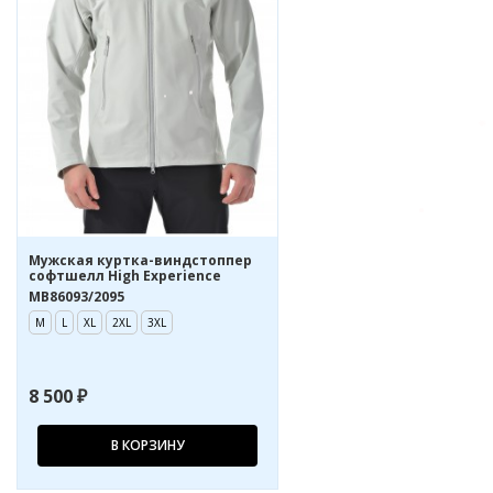
Мужская куртка-виндстоппер
софтшелл High Experience
MB86093/2095
M
L
XL
2XL
3XL
8 500 ₽
В КОРЗИНУ