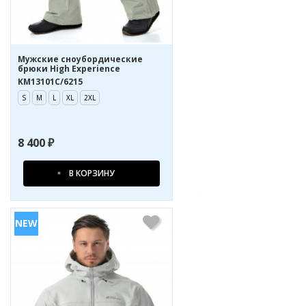
Мужские сноубордические
брюки High Experience
KM13101C/6215
S
M
L
XL
2XL
8 400 ₽
В КОРЗИНУ