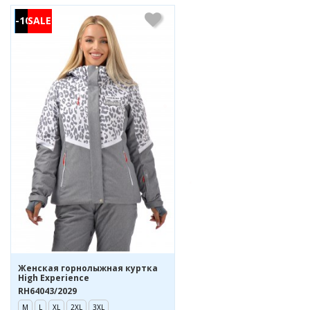
-10%
Женская горнолыжная куртка
High Experience
RH64043/2029
M
L
XL
2XL
3XL