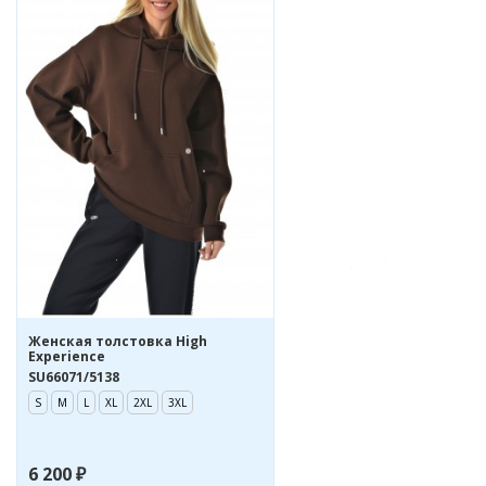
Женская толстовка High
Experience
SU66071/5138
S
M
L
XL
2XL
3XL
6 200 ₽