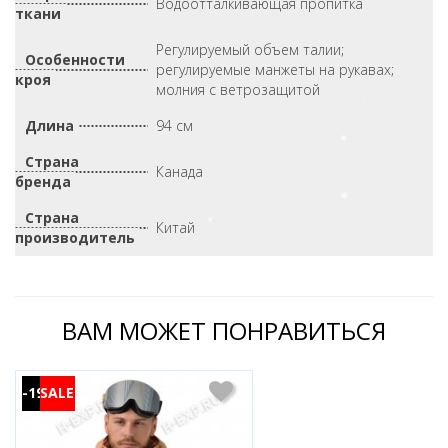
Водоотталкивающая пропитка
ткани
Регулируемый объем талии;
Особенности
регулируемые манжеты на рукавах;
кроя
молния с ветрозащитой
Длина
94 см
Страна
Канада
бренда
Страна
Китай
производитель
ВАМ МОЖЕТ ПОНРАВИТЬСЯ
-19%