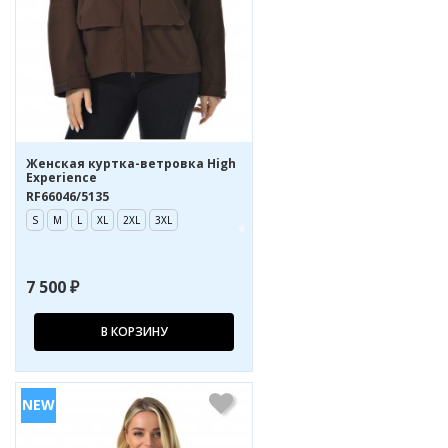
Женская куртка-ветровка High
Experience
RF66046/5135
S
M
L
XL
2XL
3XL
7 500 ₽
В КОРЗИНУ