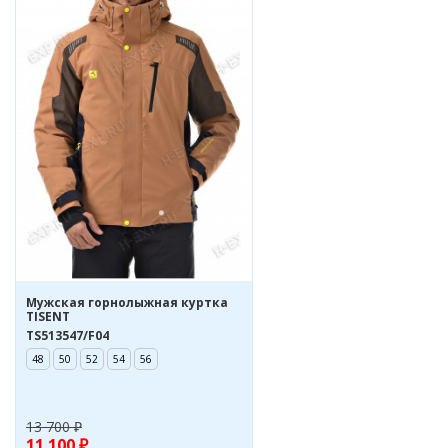
Мужская горнолыжная куртка
TISENT
TS513547/F04
48
50
52
54
56
13 700 ₽
11 100 ₽