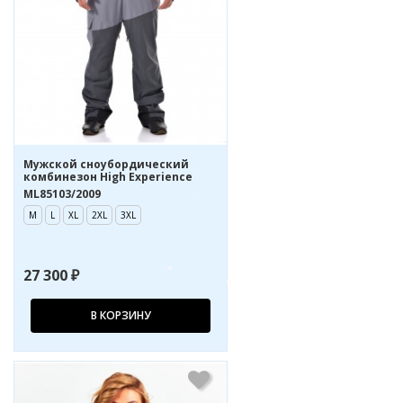
Мужской сноубордический
комбинезон High Experience
ML85103/2009
M
L
XL
2XL
3XL
27 300 ₽
В КОРЗИНУ