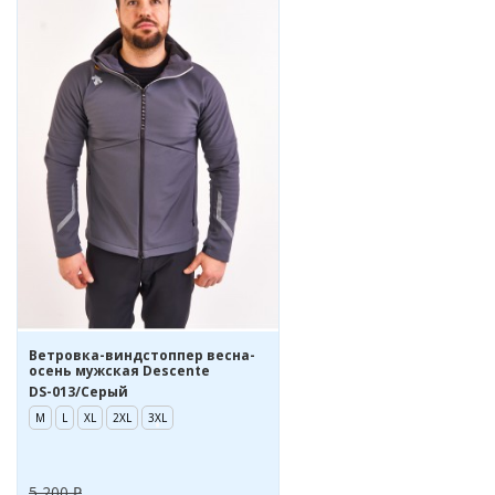
Ветровка-виндстоппер весна-
осень мужская Descente
DS-013/Серый
M
L
XL
2XL
3XL
5 200 ₽