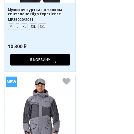
Мужская куртка на тонком
синтепоне High Experience
MF85020/2051
M
L
XL
2XL
3XL
10 300 ₽
В КОРЗИНУ