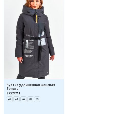
Куртка удлиненная женская
Tongcoi
7757/711
42
44
46
48
50