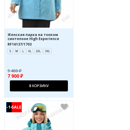
Женская парка на тонком
синтепоне High Experience
RF16137/1703
S
M
L
XL
2XL
3XL
9 400 ₽
7 900 ₽
В КОРЗИНУ
-14%