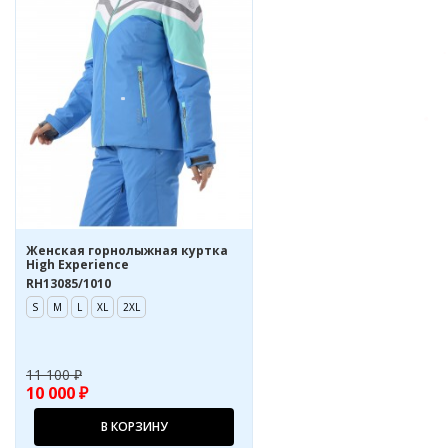
Женская горнолыжная куртка
High Experience
RH13085/1010
S
M
L
XL
2XL
11 100 ₽
10 000 ₽
В КОРЗИНУ