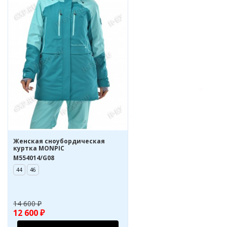
Женская сноубордическая
куртка MONPIC
M554014/G08
44
46
14 600 ₽
12 600 ₽