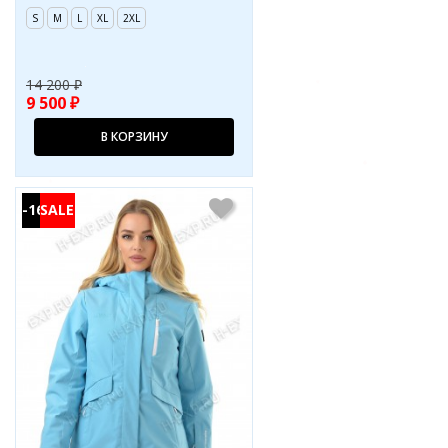
S
M
L
XL
2XL
14 200 ₽
9 500 ₽
В КОРЗИНУ
-16%