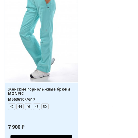
Женские горнолыжные брюки
MONPIC
M563610F/G17
42
44
46
48
50
7 900 ₽