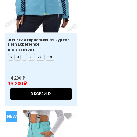
Женская горнолыжная куртка
High Experience
RH64033/1703
S
M
L
XL
2XL
3XL
14 200 ₽
13 200 ₽
В КОРЗИНУ