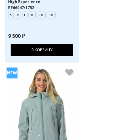
High Experience
RF66047/1752
S
M
L
XL
2XL
3XL
9 500 ₽
В КОРЗИНУ