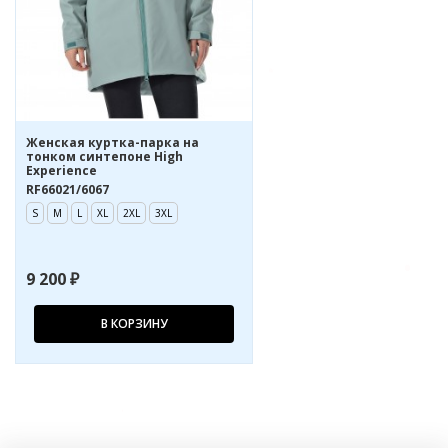
Женская куртка-парка на
тонком синтепоне High
Experience
RF66021/6067
S
M
L
XL
2XL
3XL
9 200 ₽
В КОРЗИНУ