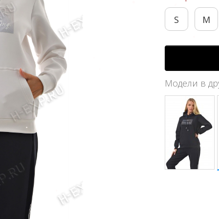
S
M
Модели в др