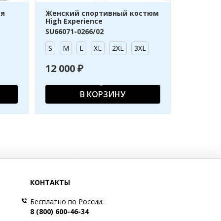
ая
Женский спортивный костюм
High Experience
SU66071-0266/02
S
M
L
XL
2XL
3XL
12 000 ₽
В КОРЗИНУ
КОНТАКТЫ
Бесплатно по России:
8 (800) 600-46-34