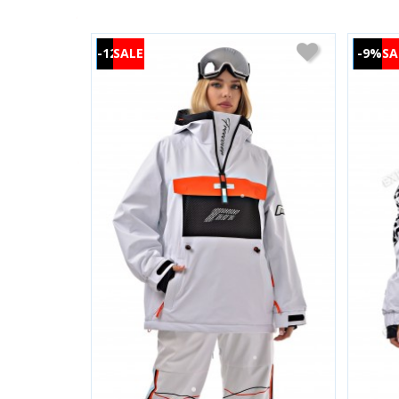
-12%
-9%