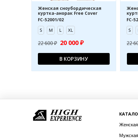
Женская сноубордическая
Женс
куртка-анорак Free Cover
курт
FC-52001/02
FC-5
S
M
L
XL
S
20 000 ₽
22 600 ₽
22 6
В КОРЗИНУ
КАТАЛО
Женская
Мужская