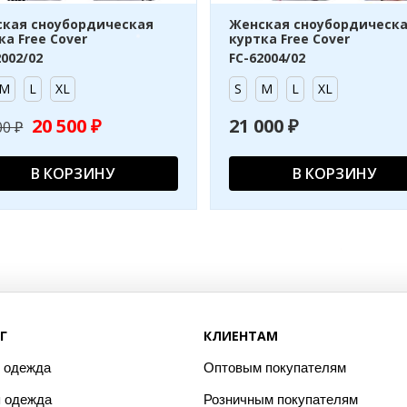
кая сноубордическая
Женская сноубордическ
ка Free Cover
куртка Free Cover
2002/02
FC-62004/02
M
L
XL
S
M
L
XL
20 500 ₽
21 000 ₽
00 ₽
В КОРЗИНУ
В КОРЗИНУ
Г
КЛИЕНТАМ
 одежда
Оптовым покупателям
 одежда
Розничным покупателям