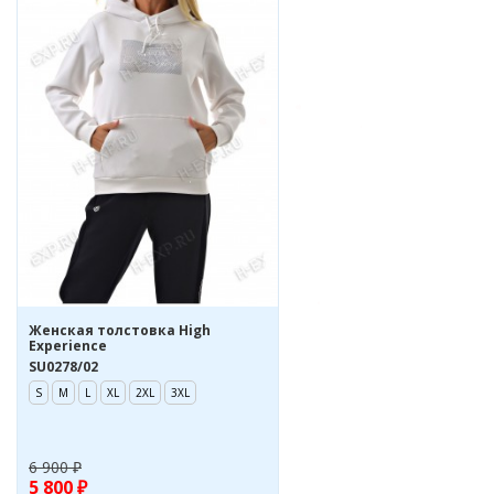
Женская толстовка High
Experience
SU0278/02
S
M
L
XL
2XL
3XL
6 900 ₽
5 800 ₽