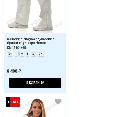
Женские сноубордические
брюки High Experience
KM13101/15
XS
S
M
L
XL
2XL
8 400 ₽
В КОРЗИНУ
-16%