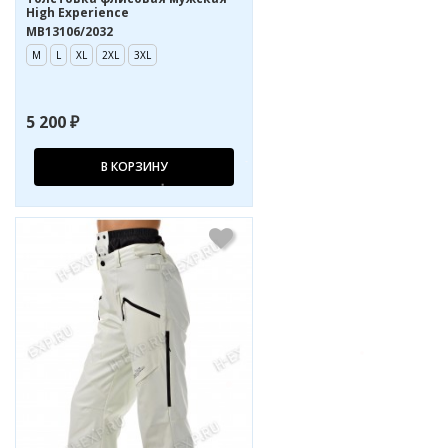
High Experience
MB13106/2032
M
L
XL
2XL
3XL
5 200 ₽
В КОРЗИНУ