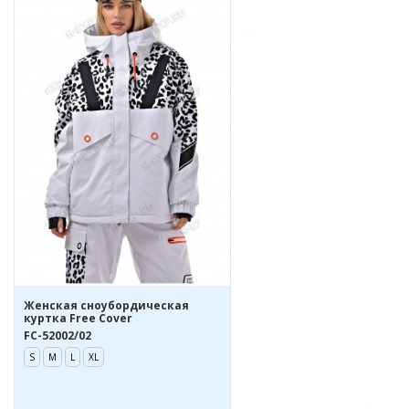
Женская сноубордическая
куртка Free Cover
FC-52002/02
S
M
L
XL