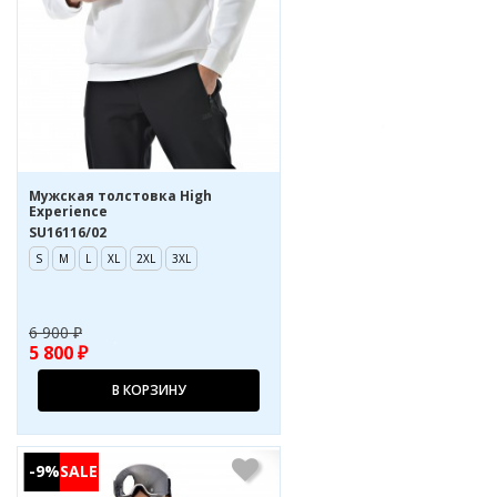
Мужская толстовка High
Experience
SU16116/02
S
M
L
XL
2XL
3XL
6 900 ₽
5 800 ₽
В КОРЗИНУ
-9%