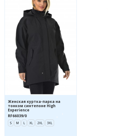
Женская куртка-парка на
тонком синтепоне High
Experience
RF66039/0
S
M
L
XL
2XL
3XL