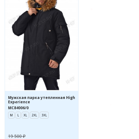
Мужская парка утепленная High
Experience
MC84006/0
M
L
XL
2XL
3XL
19 500 ₽