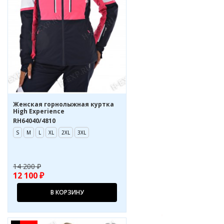
Женская горнолыжная куртка
High Experience
RH64040/4810
S
M
L
XL
2XL
3XL
14 200 ₽
12 100 ₽
В КОРЗИНУ