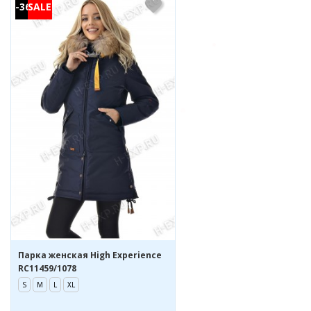
-36%
Парка женская High Experience
RC11459/1078
S
M
L
XL