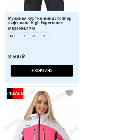
Мужская куртка-виндстоппер
софтшелл High Experience
MB86094/1746
M
L
XL
2XL
3XL
8 500 ₽
В КОРЗИНУ
-15%