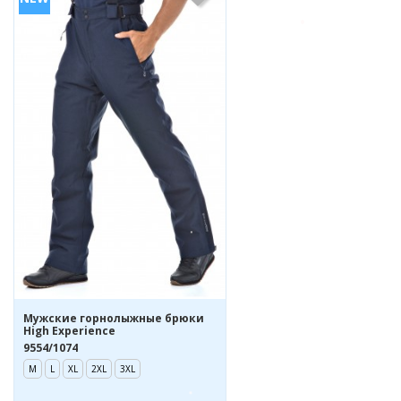
Мужские горнолыжные брюки
High Experience
9554/1074
M
L
XL
2XL
3XL