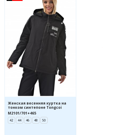
Женская весенняя куртка на
тонком синтепоне Tongcoi
M2101/701+465
42
44
46
48
50