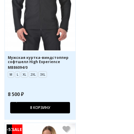
Мужская куртка-виндстоппер
софтшелл High Experience
MB86094/0
M
L
XL
2XL
3XL
8 500 ₽
В КОРЗИНУ
-57%