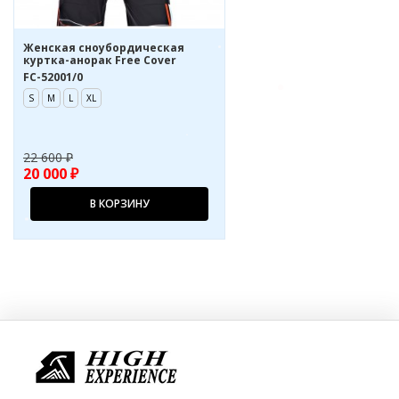
Женская сноубордическая
куртка-анорак Free Cover
FC-52001/0
S
M
L
XL
22 600 ₽
20 000 ₽
В КОРЗИНУ